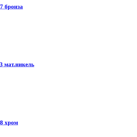
7 бронза
3 мат.никель
-8 хром