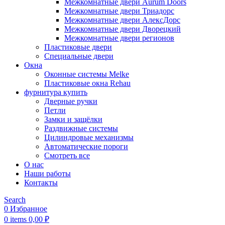
Межкомнатные двери Aurum Doors
Межкомнатные двери Триадорс
Межкомнатные двери АлексДорс
Межкомнатные двери Дворецкий
Межкомнатные двери регионов
Пластиковые двери
Специальные двери
Окна
Оконные системы Melke
Пластиковые окна Rehau
фурнитура купить
Дверные ручки
Петли
Замки и защёлки
Раздвижные системы
Цилиндровые механизмы
Автоматические пороги
Смотреть все
О нас
Наши работы
Контакты
Search
0
Избранное
0
items
0,00
₽