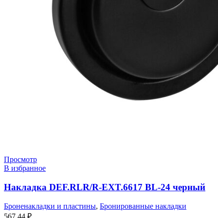
Просмотр
В избранное
Накладка DEF.RLR/R-EXT.6617 BL-24 черный
Броненакладки и пластины
,
Бронированные накладки
567,44
₽