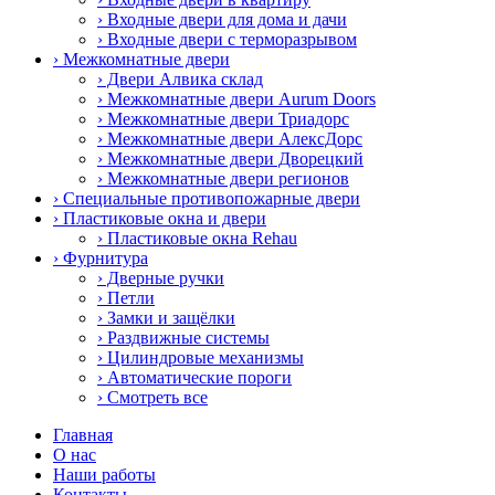
› Входные двери для дома и дачи
› Входные двери с терморазрывом
› Межкомнатные двери
› Двери Алвика склад
› Межкомнатные двери Aurum Doors
› Межкомнатные двери Триадорс
› Межкомнатные двери АлексДорс
› Межкомнатные двери Дворецкий
› Межкомнатные двери регионов
› Специальные противопожарные двери
› Пластиковые окна и двери
› Пластиковые окна Rehau
› Фурнитура
› Дверные ручки
› Петли
› Замки и защёлки
› Раздвижные системы
› Цилиндровые механизмы
› Автоматические пороги
› Смотреть все
Главная
О нас
Наши работы
Контакты