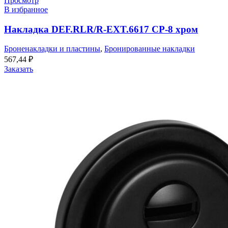
Просмотр
В избранное
Накладка DEF.RLR/R-EXT.6617 CP-8 хром
Броненакладки и пластины
,
Бронированные накладки
567,44
₽
Заказать