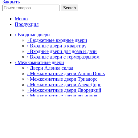
Закрыть
Search
Меню
Продукция
› Входные двери
› Бюджетные входные двери
› Входные двери в квартиру
› Входные двери для дома и дачи
› Входные двери с терморазрывом
› Межкомнатные двери
› Двери Алвика склад
› Межкомнатные двери Aurum Doors
› Межкомнатные двери Триадорс
› Межкомнатные двери АлексДорс
› Межкомнатные двери Дворецкий
› Межкомнатные двери регионов
› Специальные противопожарные двери
› Пластиковые окна и двери
› Пластиковые окна Rehau
› Фурнитура
› Дверные ручки
› Петли
› Замки и защёлки