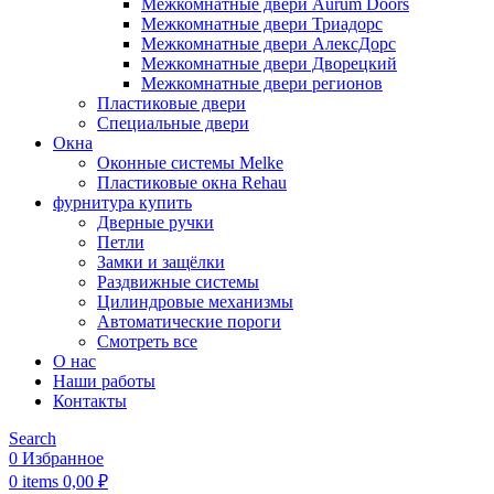
Межкомнатные двери Aurum Doors
Межкомнатные двери Триадорс
Межкомнатные двери АлексДорс
Межкомнатные двери Дворецкий
Межкомнатные двери регионов
Пластиковые двери
Специальные двери
Окна
Оконные системы Melke
Пластиковые окна Rehau
фурнитура купить
Дверные ручки
Петли
Замки и защёлки
Раздвижные системы
Цилиндровые механизмы
Автоматические пороги
Смотреть все
О нас
Наши работы
Контакты
Search
0
Избранное
0
items
0,00
₽