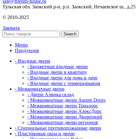
sale@friends-house.ru
Тульская обл. Заокский р-н, р.п. Заокский, Нечаевское ш., д.25
© 2010-2025
Закрыть
Search
Меню
Продукция
› Входные двери
› Бюджетные входные двери
› Входные двери в квартиру
› Входные двери для дома и дачи
› Входные двери с терморазрывом
› Межкомнатные двери
› Двери Алвика склад
› Межкомнатные двери Aurum Doors
› Межкомнатные двери Триадорс
› Межкомнатные двери АлексДорс
› Межкомнатные двери Дворецкий
› Межкомнатные двери регионов
› Специальные противопожарные двери
› Пластиковые окна и двери