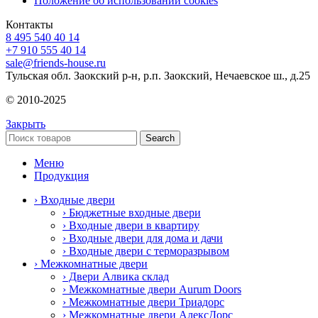
Положение об использовании cookies
Контакты
8 495 540 40 14
+7 910 555 40 14
sale@friends-house.ru
Тульская обл. Заокский р-н, р.п. Заокский, Нечаевское ш., д.25
© 2010-2025
Закрыть
Search
Меню
Продукция
› Входные двери
› Бюджетные входные двери
› Входные двери в квартиру
› Входные двери для дома и дачи
› Входные двери с терморазрывом
› Межкомнатные двери
› Двери Алвика склад
› Межкомнатные двери Aurum Doors
› Межкомнатные двери Триадорс
› Межкомнатные двери АлексДорс