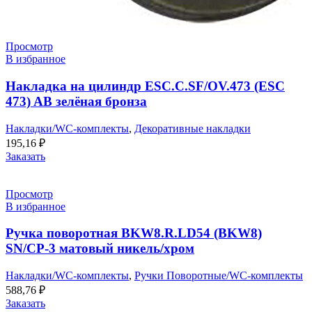
Просмотр
В избранное
Накладка на цилиндр ESC.C.SF/OV.473 (ESC
473) AB зелёная бронза
Накладки/WC-комплекты
,
Декоративные накладки
195,16
₽
Заказать
Просмотр
В избранное
Ручка поворотная BKW8.R.LD54 (BKW8)
SN/CP-3 матовый никель/хром
Накладки/WC-комплекты
,
Ручки Поворотные/WC-комплекты
588,76
₽
Заказать