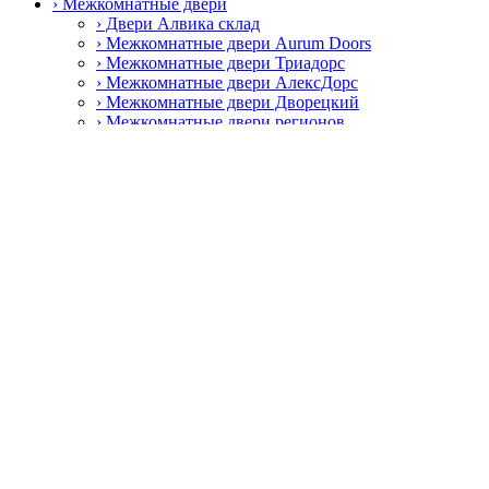
› Межкомнатные двери
› Двери Алвика склад
› Межкомнатные двери Aurum Doors
› Межкомнатные двери Триадорс
› Межкомнатные двери АлексДорс
› Межкомнатные двери Дворецкий
› Межкомнатные двери регионов
› Специальные противопожарные двери
› Пластиковые окна и двери
› Пластиковые окна Rehau
› Фурнитура
› Дверные ручки
› Петли
› Замки и защёлки
› Раздвижные системы
› Цилиндровые механизмы
› Автоматические пороги
› Смотреть все
Главная
О нас
Наши работы
Контакты
Избранное