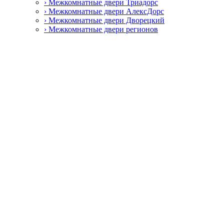
› Межкомнатные двери Триадорс
› Межкомнатные двери АлексДорс
› Межкомнатные двери Дворецкий
› Межкомнатные двери регионов
› Специальные противопожарные двери
› Пластиковые окна и двери
› Пластиковые окна Rehau
› Фурнитура
› Дверные ручки
› Петли
› Замки и защёлки
› Раздвижные системы
› Цилиндровые механизмы
› Автоматические пороги
› Смотреть все
Главная
О нас
Наши работы
Контакты
Избранное
Ваш заказ
Закрыть
Search