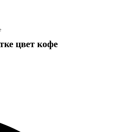
е
тке цвет кофе