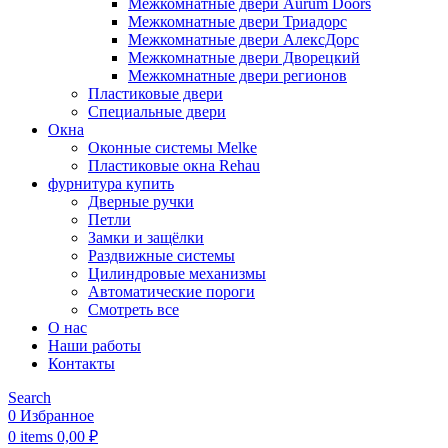
Межкомнатные двери Aurum Doors
Межкомнатные двери Триадорс
Межкомнатные двери АлексДорс
Межкомнатные двери Дворецкий
Межкомнатные двери регионов
Пластиковые двери
Специальные двери
Окна
Оконные системы Melke
Пластиковые окна Rehau
фурнитура купить
Дверные ручки
Петли
Замки и защёлки
Раздвижные системы
Цилиндровые механизмы
Автоматические пороги
Смотреть все
О нас
Наши работы
Контакты
Search
0
Избранное
0
items
0,00
₽