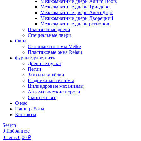
Межкомнатные двери Aurum Doors
Межкомнатные двери Триадорс
Межкомнатные двери АлексДорс
Межкомнатные двери Дворецкий
Межкомнатные двери регионов
Пластиковые двери
Специальные двери
Окна
Оконные системы Melke
Пластиковые окна Rehau
фурнитура купить
Дверные ручки
Петли
Замки и защёлки
Раздвижные системы
Цилиндровые механизмы
Автоматические пороги
Смотреть все
О нас
Наши работы
Контакты
Search
0
Избранное
0
items
0,00
₽