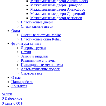
Межкомнатные двери Aurum Doors
Межкомнатные двери Триадорс
Межкомнатные двери АлексДорс
Межкомнатные двери Дворецкий
Межкомнатные двери регионов
Пластиковые двери
Специальные двери
Окна
Оконные системы Melke
Пластиковые окна Rehau
фурнитура купить
Дверные ручки
Петли
Замки и защёлки
Раздвижные системы
Цилиндровые механизмы
Автоматические пороги
Смотреть все
О нас
Наши работы
Контакты
Search
0
Избранное
0
items
0,00
₽