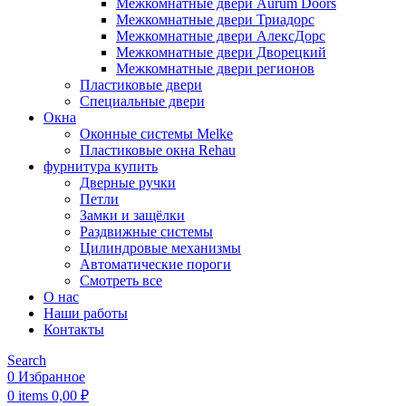
Межкомнатные двери Aurum Doors
Межкомнатные двери Триадорс
Межкомнатные двери АлексДорс
Межкомнатные двери Дворецкий
Межкомнатные двери регионов
Пластиковые двери
Специальные двери
Окна
Оконные системы Melke
Пластиковые окна Rehau
фурнитура купить
Дверные ручки
Петли
Замки и защёлки
Раздвижные системы
Цилиндровые механизмы
Автоматические пороги
Смотреть все
О нас
Наши работы
Контакты
Search
0
Избранное
0
items
0,00
₽