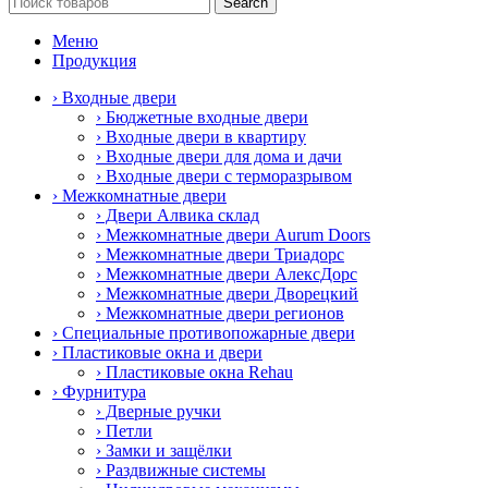
Search
Меню
Продукция
› Входные двери
› Бюджетные входные двери
› Входные двери в квартиру
› Входные двери для дома и дачи
› Входные двери с терморазрывом
› Межкомнатные двери
› Двери Алвика склад
› Межкомнатные двери Aurum Doors
› Межкомнатные двери Триадорс
› Межкомнатные двери АлексДорс
› Межкомнатные двери Дворецкий
› Межкомнатные двери регионов
› Специальные противопожарные двери
› Пластиковые окна и двери
› Пластиковые окна Rehau
› Фурнитура
› Дверные ручки
› Петли
› Замки и защёлки
› Раздвижные системы