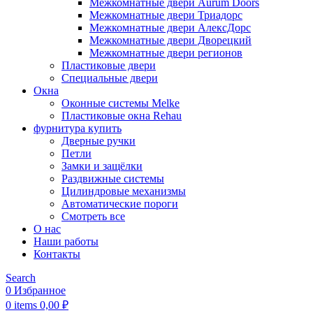
Межкомнатные двери Aurum Doors
Межкомнатные двери Триадорс
Межкомнатные двери АлексДорс
Межкомнатные двери Дворецкий
Межкомнатные двери регионов
Пластиковые двери
Специальные двери
Окна
Оконные системы Melke
Пластиковые окна Rehau
фурнитура купить
Дверные ручки
Петли
Замки и защёлки
Раздвижные системы
Цилиндровые механизмы
Автоматические пороги
Смотреть все
О нас
Наши работы
Контакты
Search
0
Избранное
0
items
0,00
₽