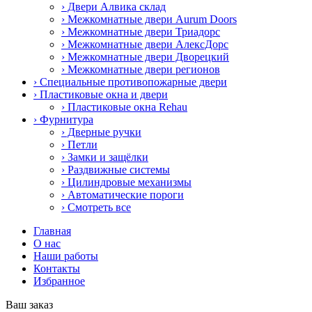
› Двери Алвика склад
› Межкомнатные двери Aurum Doors
› Межкомнатные двери Триадорс
› Межкомнатные двери АлексДорс
› Межкомнатные двери Дворецкий
› Межкомнатные двери регионов
› Специальные противопожарные двери
› Пластиковые окна и двери
› Пластиковые окна Rehau
› Фурнитура
› Дверные ручки
› Петли
› Замки и защёлки
› Раздвижные системы
› Цилиндровые механизмы
› Автоматические пороги
› Смотреть все
Главная
О нас
Наши работы
Контакты
Избранное
Ваш заказ