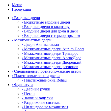
Меню
Продукция
› Входные двери
› Бюджетные входные двери
› Входные двери в квартиру
› Входные двери для дома и дачи
› Входные двери с терморазрывом
› Межкомнатные двери
› Двери Алвика склад
› Межкомнатные двери Aurum Doors
› Межкомнатные двери Триадорс
› Межкомнатные двери АлексДорс
› Межкомнатные двери Дворецкий
› Межкомнатные двери регионов
› Специальные противопожарные двери
› Пластиковые окна и двери
› Пластиковые окна Rehau
› Фурнитура
› Дверные ручки
› Петли
› Замки и защёлки
› Раздвижные системы
› Цилиндровые механизмы