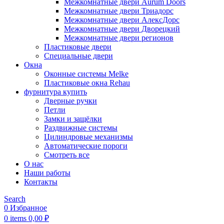
Межкомнатные двери Aurum Doors
Межкомнатные двери Триадорс
Межкомнатные двери АлексДорс
Межкомнатные двери Дворецкий
Межкомнатные двери регионов
Пластиковые двери
Специальные двери
Окна
Оконные системы Melke
Пластиковые окна Rehau
фурнитура купить
Дверные ручки
Петли
Замки и защёлки
Раздвижные системы
Цилиндровые механизмы
Автоматические пороги
Смотреть все
О нас
Наши работы
Контакты
Search
0
Избранное
0
items
0,00
₽