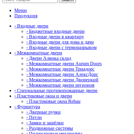
Меню
Продукция
› Входные двери
› Бюджетные входные двери
› Входные двери в квартиру
› Входные двери для дома и дачи
› Входные двери с терморазрывом
› Межкомнатные двери
› Двери Алвика склад
› Межкомнатные двери Aurum Doors
› Межкомнатные двери Триадорс
› Межкомнатные двери АлексДорс
› Межкомнатные двери Дворецкий
› Межкомнатные двери регионов
› Специальные противопожарные двери
› Пластиковые окна и двери
› Пластиковые окна Rehau
› Фурнитура
› Дверные ручки
› Петли
› Замки и защёлки
› Раздвижные системы
› Цилиндровые механизмы