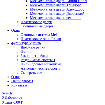
Межкомнатные двери Aurum Doors
Межкомнатные двери Триадорс
Межкомнатные двери АлексДорс
Межкомнатные двери Дворецкий
Межкомнатные двери регионов
Пластиковые двери
Специальные двери
Окна
Оконные системы Melke
Пластиковые окна Rehau
фурнитура купить
Дверные ручки
Петли
Замки и защёлки
Раздвижные системы
Цилиндровые механизмы
Автоматические пороги
Смотреть все
О нас
Наши работы
Контакты
Search
0
Избранное
0
items
0,00
₽