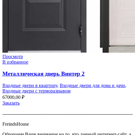
Просмотр
В избранное
Металлическая дверь Винтер 2
Входные двери в квартиру
,
Входные двери для дома и дачи
,
Входные двери с терморазрывом
67000,00
₽
Заказать
FreindsHouse
Обращаем Ваше внимание на то, что данный интернет-сайт, а