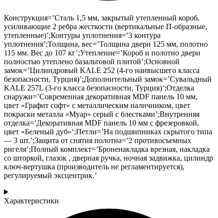
Конструкция=’Сталь 1,5 мм, закрытый утепленный короб,
усиливающие 2 ребра жесткости (вертикальные П-образные,
утепленные)’;Контуры уплотнения=’3 контура
уплотнения’;Толщина, вес=’Толщина двери 125 мм, полотно
115 мм. Вес до 107 кг’;Утепление=’Короб и полотно двери
полностью утеплено базальтовой плитой’;Основной
замок=’Цилиндровый KALE 252 (4-го наивысшего класса
безопасности, Турция)’;Дополнительный замок=’Сувальдный
KALE 257L (3-го класса безопасности, Турция)’;Отделка
снаружи=’Современная декоративная MDF панель 10 мм,
цвет «Графит софт» с металлическим наличником, цвет
покраски металла «Муар» серый с блестками’;Внутренняя
отделка=’Декоративная MDF панель 10 мм с фрезеровкой,
цвет «Беленый дуб»‘;Петли=’На подшипниках скрытого типа
— 3 шт.’;Защита от снятия полотна=’2 противосъемных
ригеля’;Полный комплект=’Броненакладка врезная, накладка
со шторкой, глазок , дверная ручка, ночная задвижка, цилиндр
ключ-вертушка (производитель не регламентируется),
регулируемый эксцентрик.’
Характеристики