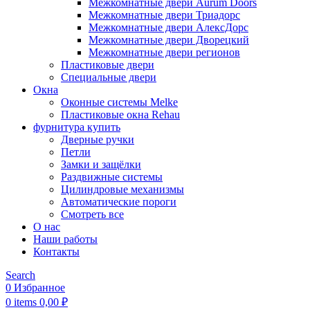
Межкомнатные двери Aurum Doors
Межкомнатные двери Триадорс
Межкомнатные двери АлексДорс
Межкомнатные двери Дворецкий
Межкомнатные двери регионов
Пластиковые двери
Специальные двери
Окна
Оконные системы Melke
Пластиковые окна Rehau
фурнитура купить
Дверные ручки
Петли
Замки и защёлки
Раздвижные системы
Цилиндровые механизмы
Автоматические пороги
Смотреть все
О нас
Наши работы
Контакты
Search
0
Избранное
0
items
0,00
₽