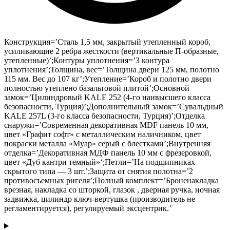
Конструкция=’Сталь 1,5 мм, закрытый утепленный короб,
усиливающие 2 ребра жесткости (вертикальные П-образные,
утепленные)’;Контуры уплотнения=’3 контура
уплотнения’;Толщина, вес=’Толщина двери 125 мм, полотно
115 мм. Вес до 107 кг’;Утепление=’Короб и полотно двери
полностью утеплено базальтовой плитой’;Основной
замок=’Цилиндровый KALE 252 (4-го наивысшего класса
безопасности, Турция)’;Дополнительный замок=’Сувальдный
KALE 257L (3-го класса безопасности, Турция)’;Отделка
снаружи=’Современная декоративная MDF панель 10 мм,
цвет «Графит софт» с металлическим наличником, цвет
покраски металла «Муар» серый с блестками’;Внутренняя
отделка=’Декоративная МДФ панель 10 мм с фрезеровкой,
цвет «Дуб кантри темный»‘;Петли=’На подшипниках
скрытого типа — 3 шт.’;Защита от снятия полотна=’2
противосъемных ригеля’;Полный комплект=’Броненакладка
врезная, накладка со шторкой, глазок , дверная ручка, ночная
задвижка, цилиндр ключ-вертушка (производитель не
регламентируется), регулируемый эксцентрик.’