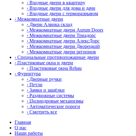
› Входные двери в квартиру
› Входные двери для дома и дачи
› Входные двери с терморазрывом
› Межкомнатные двери
› Двери Алвика склад
› Межкомнатные двери Aurum Doors
› Межкомнатные двери Триадорс
› Межкомнатные двери АлексДорс
› Межкомнатные двери Дворецкий
› Межкомнатные двери регионов
› Специальные противопожарные двери
› Пластиковые окна и двери
› Пластиковые окна Rehau
› Фурнитура
› Дверные ручки
› Петли
› Замки и защёлки
› Раздвижные системы
› Цилиндровые механизмы
› Автоматические пороги
› Смотреть все
Главная
О нас
Наши работы