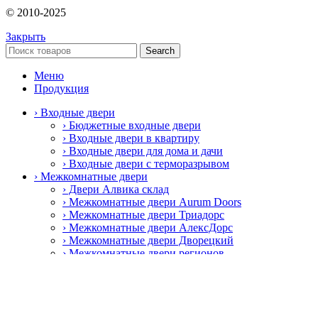
© 2010-2025
Закрыть
Search
Меню
Продукция
› Входные двери
› Бюджетные входные двери
› Входные двери в квартиру
› Входные двери для дома и дачи
› Входные двери с терморазрывом
› Межкомнатные двери
› Двери Алвика склад
› Межкомнатные двери Aurum Doors
› Межкомнатные двери Триадорс
› Межкомнатные двери АлексДорс
› Межкомнатные двери Дворецкий
› Межкомнатные двери регионов
› Специальные противопожарные двери
› Пластиковые окна и двери
› Пластиковые окна Rehau
› Фурнитура
› Дверные ручки