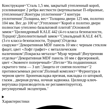
Конструкция=’Сталь 1,5 мм, закрытый утепленный короб,
усиливающие 2 ребра жесткости (вертикальные П-образные,
утепленные)’;Контуры уплотнения=’3 контура
уплотнения’;Толщина, вес=’Толщина двери 125 мм, полотно
104 мм. Вес до 100 кг’;Утепление=’Короб и полотно двери
полностью утеплено базальтовой плитой’;Основной
замок=’Цилиндровый KALE 442 (4-го класса безопасности,
Турция)’;Дополнительный замок=’Сувальдный KALE 447L
(3-го класса безопасности, Турция)’;Отделка
снаружи=’Декоративная MDF панель 10 мм с черным стеклом
фацет, цвет «Лофт графит» с металлическим
наличником’;Покраска металла=’Муар черный’;Внутренняя
отделка=’Декоративная MDF панель 10 мм с фрезеровкой,
цвет «Эковенге поперечный»‘;Петли=’На подшипниках
скрытого типа — 3 шт.’;Защита от снятия полотна=’2
противосъемных ригеля’;Полный комплект=’Фурнитура в
черном цвете: Броненакладка врезная, накладка со шторкой,
глазок , дверная ручка, ночная задвижка. Цилиндр ключ-
вертушка (производитель не регламентируется),
регулируемый эксцентрик.’
Характеристики