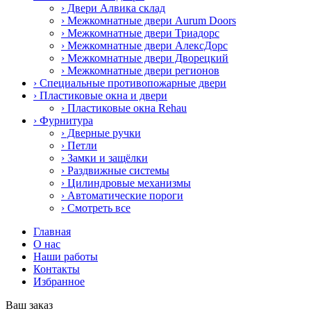
› Двери Алвика склад
› Межкомнатные двери Aurum Doors
› Межкомнатные двери Триадорс
› Межкомнатные двери АлексДорс
› Межкомнатные двери Дворецкий
› Межкомнатные двери регионов
› Специальные противопожарные двери
› Пластиковые окна и двери
› Пластиковые окна Rehau
› Фурнитура
› Дверные ручки
› Петли
› Замки и защёлки
› Раздвижные системы
› Цилиндровые механизмы
› Автоматические пороги
› Смотреть все
Главная
О нас
Наши работы
Контакты
Избранное
Ваш заказ