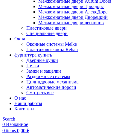
Межкомнатные двери Aurum Doors
Межкомнатные двери Триадорс
Межкомнатные двери АлексДорс
Межкомнатные двери Дворецкий
Межкомнатные двери регионов
Пластиковые двери
Специальные двери
Окна
Оконные системы Melke
Пластиковые окна Rehau
фурнитура купить
Дверные ручки
Петли
Замки и защёлки
Раздвижные системы
Цилиндровые механизмы
Автоматические пороги
Смотреть все
О нас
Наши работы
Контакты
Search
0
Избранное
0
items
0,00
₽