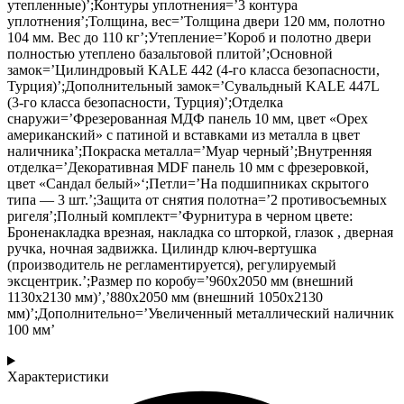
утепленные)’;Контуры уплотнения=’3 контура
уплотнения’;Толщина, вес=’Толщина двери 120 мм, полотно
104 мм. Вес до 110 кг’;Утепление=’Короб и полотно двери
полностью утеплено базальтовой плитой’;Основной
замок=’Цилиндровый KALE 442 (4-го класса безопасности,
Турция)’;Дополнительный замок=’Сувальдный KALE 447L
(3-го класса безопасности, Турция)’;Отделка
снаружи=’Фрезерованная МДФ панель 10 мм, цвет «Орех
американский» с патиной и вставками из металла в цвет
наличника’;Покраска металла=’Муар черный’;Внутренняя
отделка=’Декоративная MDF панель 10 мм с фрезеровкой,
цвет «Сандал белый»‘;Петли=’На подшипниках скрытого
типа — 3 шт.’;Защита от снятия полотна=’2 противосъемных
ригеля’;Полный комплект=’Фурнитура в черном цвете:
Броненакладка врезная, накладка со шторкой, глазок , дверная
ручка, ночная задвижка. Цилиндр ключ-вертушка
(производитель не регламентируется), регулируемый
эксцентрик.’;Размер по коробу=’960х2050 мм (внешний
1130х2130 мм)’,’880х2050 мм (внешний 1050х2130
мм)’;Дополнительно=’Увеличенный металлический наличник
100 мм’
Характеристики