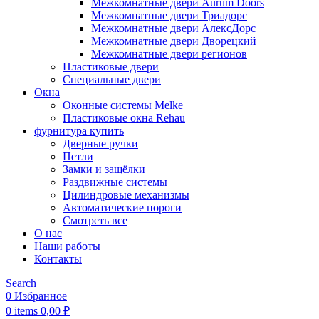
Межкомнатные двери Aurum Doors
Межкомнатные двери Триадорс
Межкомнатные двери АлексДорс
Межкомнатные двери Дворецкий
Межкомнатные двери регионов
Пластиковые двери
Специальные двери
Окна
Оконные системы Melke
Пластиковые окна Rehau
фурнитура купить
Дверные ручки
Петли
Замки и защёлки
Раздвижные системы
Цилиндровые механизмы
Автоматические пороги
Смотреть все
О нас
Наши работы
Контакты
Search
0
Избранное
0
items
0,00
₽