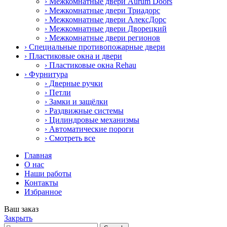
› Межкомнатные двери Aurum Doors
› Межкомнатные двери Триадорс
› Межкомнатные двери АлексДорс
› Межкомнатные двери Дворецкий
› Межкомнатные двери регионов
› Специальные противопожарные двери
› Пластиковые окна и двери
› Пластиковые окна Rehau
› Фурнитура
› Дверные ручки
› Петли
› Замки и защёлки
› Раздвижные системы
› Цилиндровые механизмы
› Автоматические пороги
› Смотреть все
Главная
О нас
Наши работы
Контакты
Избранное
Ваш заказ
Закрыть