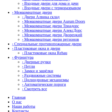
› Входные двери для дома и дачи
› Входные двери с терморазрывом
› Межкомнатные двери
› Двери Алвика склад
› Межкомнатные двери Aurum Doors
› Межкомнатные двери Триадорс
› Межкомнатные двери АлексДорс
› Межкомнатные двери Дворецкий
› Межкомнатные двери регионов
› Специальные противопожарные двери
› Пластиковые окна и двери
› Пластиковые окна Rehau
› Фурнитура
› Дверные ручки
› Петли
› Замки и защёлки
› Раздвижные системы
› Цилиндровые механизмы
› Автоматические пороги
› Смотреть все
Главная
О нас
Наши работы
Контакты