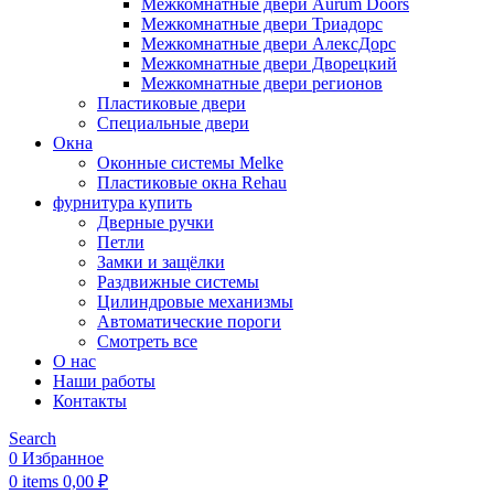
Межкомнатные двери Aurum Doors
Межкомнатные двери Триадорс
Межкомнатные двери АлексДорс
Межкомнатные двери Дворецкий
Межкомнатные двери регионов
Пластиковые двери
Специальные двери
Окна
Оконные системы Melke
Пластиковые окна Rehau
фурнитура купить
Дверные ручки
Петли
Замки и защёлки
Раздвижные системы
Цилиндровые механизмы
Автоматические пороги
Смотреть все
О нас
Наши работы
Контакты
Search
0
Избранное
0
items
0,00
₽