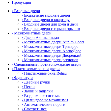
Продукция
› Входные двери
› Бюджетные входные двери
› Входные двери в квартиру
› Входные двери для дома и дачи
› Входные двери с терморазрывом
› Межкомнатные двери
› Двери Алвика склад
› Межкомнатные двери Aurum Doors
› Межкомнатные двери Триадорс
› Межкомнатные двери АлексДорс
› Межкомнатные двери Дворецкий
› Межкомнатные двери регионов
› Специальные противопожарные двери
› Пластиковые окна и двери
› Пластиковые окна Rehau
› Фурнитура
› Дверные ручки
› Петли
› Замки и защёлки
› Раздвижные системы
› Цилиндровые механизмы
› Автоматические пороги
› Смотреть все