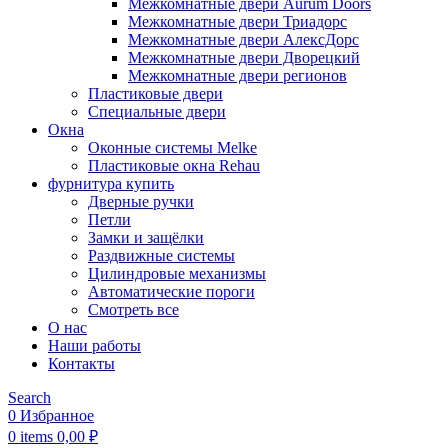
Межкомнатные двери Aurum Doors
Межкомнатные двери Триадорс
Межкомнатные двери АлексДорс
Межкомнатные двери Дворецкий
Межкомнатные двери регионов
Пластиковые двери
Специальные двери
Окна
Оконные системы Melke
Пластиковые окна Rehau
фурнитура купить
Дверные ручки
Петли
Замки и защёлки
Раздвижные системы
Цилиндровые механизмы
Автоматические пороги
Смотреть все
О нас
Наши работы
Контакты
Search
0
Избранное
0
items
0,00
₽