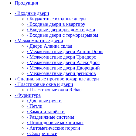
Продукция
› Входные двери
› Бюджетные входные двери
› Входные двери в квартиру
› Входные двери для дома и дачи
› Входные двери с терморазрывом
› Межкомнатные двери
› Двери Алвика склад
› Межкомнатные двери Aurum Doors
› Межкомнатные двери Триадорс
› Межкомнатные двери АлексДорс
› Межкомнатные двери Дворецкий
› Межкомнатные двери регионов
› Специальные противопожарные двери
› Пластиковые окна и двери
› Пластиковые окна Rehau
› Фурнитура
› Дверные ручки
› Петли
› Замки и защёлки
› Раздвижные системы
› Цилиндровые механизмы
› Автоматические пороги
› Смотреть все