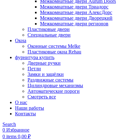
Межкомнатные двери Aurum Doors
Межкомнатные двери Триадорс
Межкомнатные двери АлексДорс
Межкомнатные двери Дворецкий
Межкомнатные двери регионов
Пластиковые двери
Специальные двери
Окна
Оконные системы Melke
Пластиковые окна Rehau
фурнитура купить
Дверные ручки
Петли
Замки и защёлки
Раздвижные системы
Цилиндровые механизмы
Автоматические пороги
Смотреть все
О нас
Наши работы
Контакты
Search
0
Избранное
0
items
0,00
₽