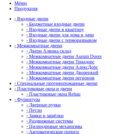
Меню
Продукция
› Входные двери
› Бюджетные входные двери
› Входные двери в квартиру
› Входные двери для дома и дачи
› Входные двери с терморазрывом
› Межкомнатные двери
› Двери Алвика склад
› Межкомнатные двери Aurum Doors
› Межкомнатные двери Триадорс
› Межкомнатные двери АлексДорс
› Межкомнатные двери Дворецкий
› Межкомнатные двери регионов
› Специальные противопожарные двери
› Пластиковые окна и двери
› Пластиковые окна Rehau
› Фурнитура
› Дверные ручки
› Петли
› Замки и защёлки
› Раздвижные системы
› Цилиндровые механизмы
› Автоматические пороги