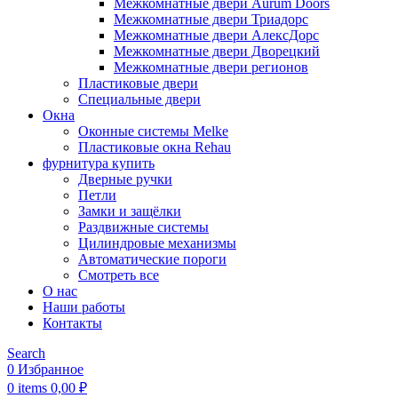
Межкомнатные двери Aurum Doors
Межкомнатные двери Триадорс
Межкомнатные двери АлексДорс
Межкомнатные двери Дворецкий
Межкомнатные двери регионов
Пластиковые двери
Специальные двери
Окна
Оконные системы Melke
Пластиковые окна Rehau
фурнитура купить
Дверные ручки
Петли
Замки и защёлки
Раздвижные системы
Цилиндровые механизмы
Автоматические пороги
Смотреть все
О нас
Наши работы
Контакты
Search
0
Избранное
0
items
0,00
₽