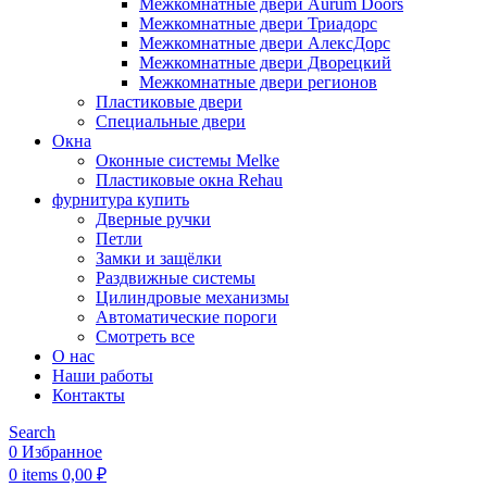
Межкомнатные двери Aurum Doors
Межкомнатные двери Триадорс
Межкомнатные двери АлексДорс
Межкомнатные двери Дворецкий
Межкомнатные двери регионов
Пластиковые двери
Специальные двери
Окна
Оконные системы Melke
Пластиковые окна Rehau
фурнитура купить
Дверные ручки
Петли
Замки и защёлки
Раздвижные системы
Цилиндровые механизмы
Автоматические пороги
Смотреть все
О нас
Наши работы
Контакты
Search
0
Избранное
0
items
0,00
₽