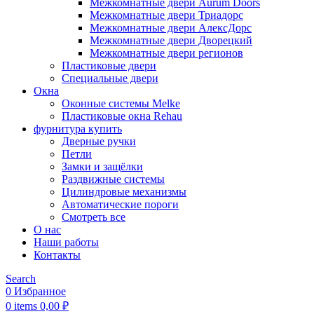
Межкомнатные двери Aurum Doors
Межкомнатные двери Триадорс
Межкомнатные двери АлексДорс
Межкомнатные двери Дворецкий
Межкомнатные двери регионов
Пластиковые двери
Специальные двери
Окна
Оконные системы Melke
Пластиковые окна Rehau
фурнитура купить
Дверные ручки
Петли
Замки и защёлки
Раздвижные системы
Цилиндровые механизмы
Автоматические пороги
Смотреть все
О нас
Наши работы
Контакты
Search
0
Избранное
0
items
0,00
₽