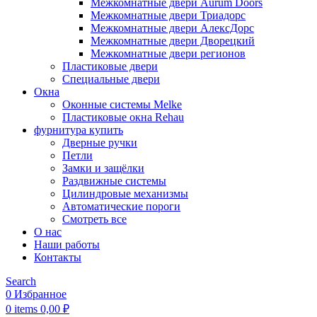
Межкомнатные двери Aurum Doors
Межкомнатные двери Триадорс
Межкомнатные двери АлексДорс
Межкомнатные двери Дворецкий
Межкомнатные двери регионов
Пластиковые двери
Специальные двери
Окна
Оконные системы Melke
Пластиковые окна Rehau
фурнитура купить
Дверные ручки
Петли
Замки и защёлки
Раздвижные системы
Цилиндровые механизмы
Автоматические пороги
Смотреть все
О нас
Наши работы
Контакты
Search
0
Избранное
0
items
0,00
₽