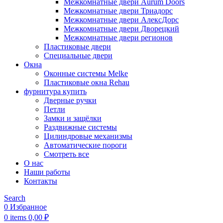
Межкомнатные двери Aurum Doors
Межкомнатные двери Триадорс
Межкомнатные двери АлексДорс
Межкомнатные двери Дворецкий
Межкомнатные двери регионов
Пластиковые двери
Специальные двери
Окна
Оконные системы Melke
Пластиковые окна Rehau
фурнитура купить
Дверные ручки
Петли
Замки и защёлки
Раздвижные системы
Цилиндровые механизмы
Автоматические пороги
Смотреть все
О нас
Наши работы
Контакты
Search
0
Избранное
0
items
0,00
₽