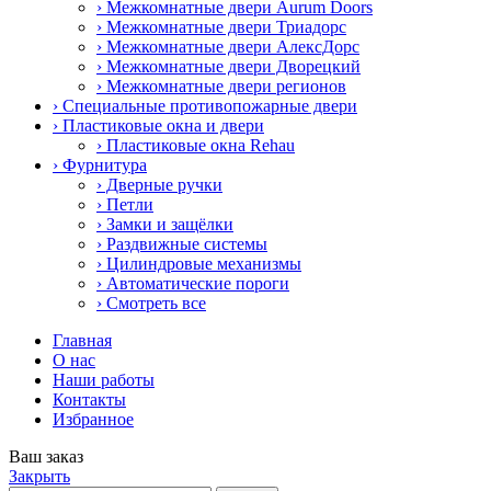
› Межкомнатные двери Aurum Doors
› Межкомнатные двери Триадорс
› Межкомнатные двери АлексДорс
› Межкомнатные двери Дворецкий
› Межкомнатные двери регионов
› Специальные противопожарные двери
› Пластиковые окна и двери
› Пластиковые окна Rehau
› Фурнитура
› Дверные ручки
› Петли
› Замки и защёлки
› Раздвижные системы
› Цилиндровые механизмы
› Автоматические пороги
› Смотреть все
Главная
О нас
Наши работы
Контакты
Избранное
Ваш заказ
Закрыть