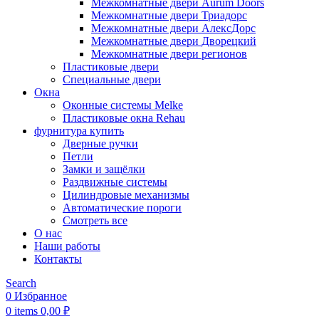
Межкомнатные двери Aurum Doors
Межкомнатные двери Триадорс
Межкомнатные двери АлексДорс
Межкомнатные двери Дворецкий
Межкомнатные двери регионов
Пластиковые двери
Специальные двери
Окна
Оконные системы Melke
Пластиковые окна Rehau
фурнитура купить
Дверные ручки
Петли
Замки и защёлки
Раздвижные системы
Цилиндровые механизмы
Автоматические пороги
Смотреть все
О нас
Наши работы
Контакты
Search
0
Избранное
0
items
0,00
₽