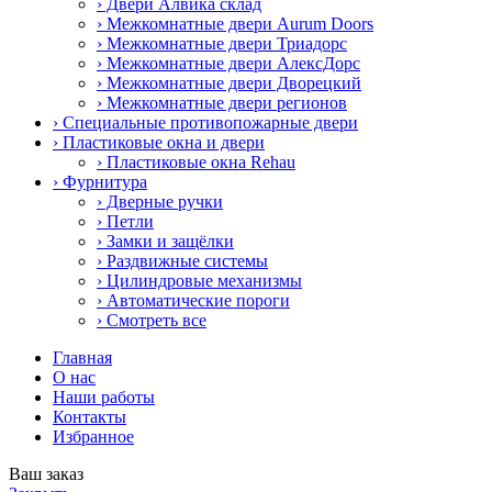
› Двери Алвика склад
› Межкомнатные двери Aurum Doors
› Межкомнатные двери Триадорс
› Межкомнатные двери АлексДорс
› Межкомнатные двери Дворецкий
› Межкомнатные двери регионов
› Специальные противопожарные двери
› Пластиковые окна и двери
› Пластиковые окна Rehau
› Фурнитура
› Дверные ручки
› Петли
› Замки и защёлки
› Раздвижные системы
› Цилиндровые механизмы
› Автоматические пороги
› Смотреть все
Главная
О нас
Наши работы
Контакты
Избранное
Ваш заказ