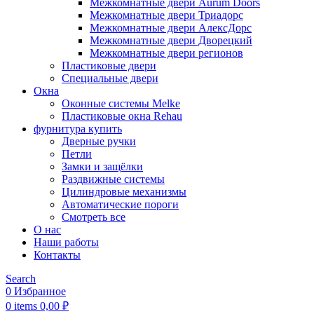
Межкомнатные двери Aurum Doors
Межкомнатные двери Триадорс
Межкомнатные двери АлексДорс
Межкомнатные двери Дворецкий
Межкомнатные двери регионов
Пластиковые двери
Специальные двери
Окна
Оконные системы Melke
Пластиковые окна Rehau
фурнитура купить
Дверные ручки
Петли
Замки и защёлки
Раздвижные системы
Цилиндровые механизмы
Автоматические пороги
Смотреть все
О нас
Наши работы
Контакты
Search
0
Избранное
0
items
0,00
₽