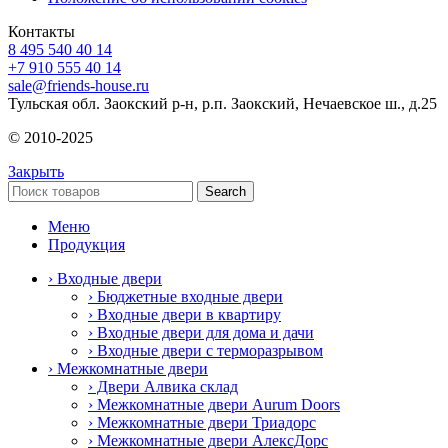
Контакты
8 495 540 40 14
+7 910 555 40 14
sale@friends-house.ru
Тульская обл. Заокский р-н, р.п. Заокский, Нечаевское ш., д.25
© 2010-2025
Закрыть
Search
Меню
Продукция
› Входные двери
› Бюджетные входные двери
› Входные двери в квартиру
› Входные двери для дома и дачи
› Входные двери с терморазрывом
› Межкомнатные двери
› Двери Алвика склад
› Межкомнатные двери Aurum Doors
› Межкомнатные двери Триадорс
› Межкомнатные двери АлексДорс