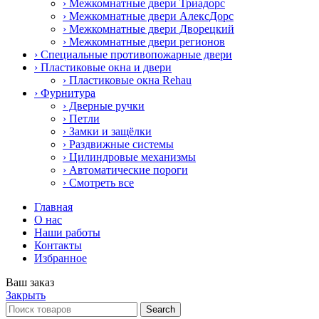
› Межкомнатные двери Триадорс
› Межкомнатные двери АлексДорс
› Межкомнатные двери Дворецкий
› Межкомнатные двери регионов
› Специальные противопожарные двери
› Пластиковые окна и двери
› Пластиковые окна Rehau
› Фурнитура
› Дверные ручки
› Петли
› Замки и защёлки
› Раздвижные системы
› Цилиндровые механизмы
› Автоматические пороги
› Смотреть все
Главная
О нас
Наши работы
Контакты
Избранное
Ваш заказ
Закрыть
Search