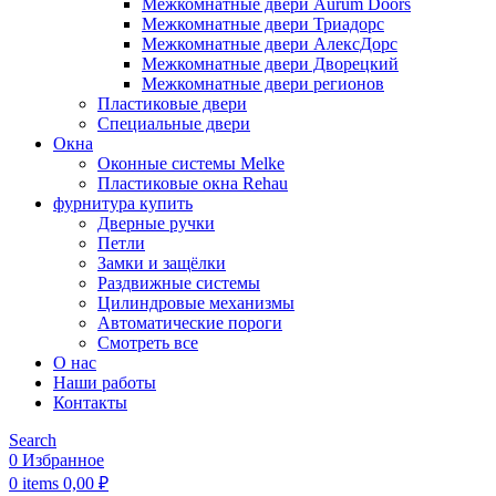
Межкомнатные двери Aurum Doors
Межкомнатные двери Триадорс
Межкомнатные двери АлексДорс
Межкомнатные двери Дворецкий
Межкомнатные двери регионов
Пластиковые двери
Специальные двери
Окна
Оконные системы Melke
Пластиковые окна Rehau
фурнитура купить
Дверные ручки
Петли
Замки и защёлки
Раздвижные системы
Цилиндровые механизмы
Автоматические пороги
Смотреть все
О нас
Наши работы
Контакты
Search
0
Избранное
0
items
0,00
₽