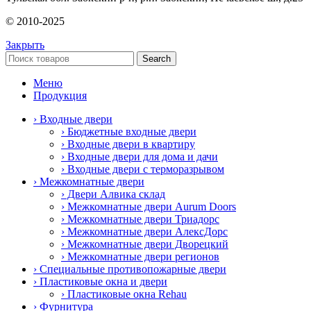
© 2010-2025
Закрыть
Search
Меню
Продукция
› Входные двери
› Бюджетные входные двери
› Входные двери в квартиру
› Входные двери для дома и дачи
› Входные двери с терморазрывом
› Межкомнатные двери
› Двери Алвика склад
› Межкомнатные двери Aurum Doors
› Межкомнатные двери Триадорс
› Межкомнатные двери АлексДорс
› Межкомнатные двери Дворецкий
› Межкомнатные двери регионов
› Специальные противопожарные двери
› Пластиковые окна и двери
› Пластиковые окна Rehau
› Фурнитура