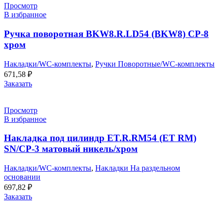
Просмотр
В избранное
Ручка поворотная BKW8.R.LD54 (BKW8) CP-8
хром
Накладки/WC-комплекты
,
Ручки Поворотные/WC-комплекты
671,58
₽
Заказать
Просмотр
В избранное
Накладка под цилиндр ET.R.RM54 (ET RM)
SN/CP-3 матовый никель/хром
Накладки/WC-комплекты
,
Накладки На раздельном
основании
697,82
₽
Заказать