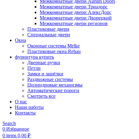
Межкомнатные двери Aurum Doors
Межкомнатные двери Триадорс
Межкомнатные двери АлексДорс
Межкомнатные двери Дворецкий
Межкомнатные двери регионов
Пластиковые двери
Специальные двери
Окна
Оконные системы Melke
Пластиковые окна Rehau
фурнитура купить
Дверные ручки
Петли
Замки и защёлки
Раздвижные системы
Цилиндровые механизмы
Автоматические пороги
Смотреть все
О нас
Наши работы
Контакты
Search
0
Избранное
0
items
0,00
₽