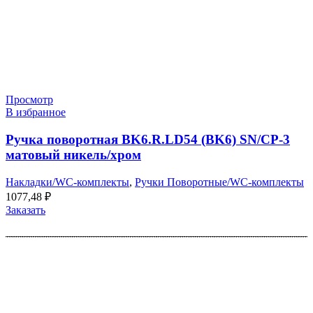
Просмотр
В избранное
Ручка поворотная BK6.R.LD54 (BK6) SN/CP-3
матовый никель/хром
Накладки/WC-комплекты
,
Ручки Поворотные/WC-комплекты
1077,48
₽
Заказать