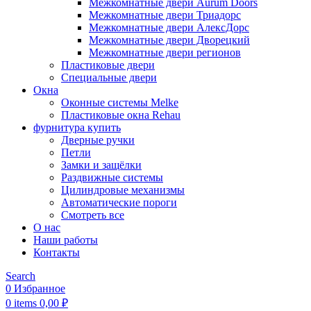
Межкомнатные двери Aurum Doors
Межкомнатные двери Триадорс
Межкомнатные двери АлексДорс
Межкомнатные двери Дворецкий
Межкомнатные двери регионов
Пластиковые двери
Специальные двери
Окна
Оконные системы Melke
Пластиковые окна Rehau
фурнитура купить
Дверные ручки
Петли
Замки и защёлки
Раздвижные системы
Цилиндровые механизмы
Автоматические пороги
Смотреть все
О нас
Наши работы
Контакты
Search
0
Избранное
0
items
0,00
₽