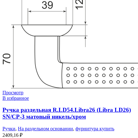
Просмотр
В избранное
Ручка раздельная R.LD54.Libra26 (Libra LD26)
SN/CP-3 матовый никель/хром
Ручки
,
На раздельном основании
,
фурнитура купить
2409,16
₽