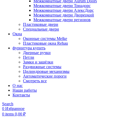
Межкомнатные двери Aurum Doors
Межкомнатные двери Триадорс
Межкомнатные двери АлексДорс
Межкомнатные двери Дворецкий
Межкомнатные двери регионов
Пластиковые двери
Специальные двери
Окна
Оконные системы Melke
Пластиковые окна Rehau
фурнитура купить
Дверные ручки
Петли
Замки и защёлки
Раздвижные системы
Цилиндровые механизмы
Автоматические пороги
Смотреть все
О нас
Наши работы
Контакты
Search
0
Избранное
0
items
0,00
₽