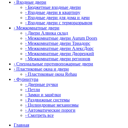
› Входные двери
› Бюджетные входные двери
› Входные двери в квартиру
› Входные двери для дома и дачи
› Входные двери с терморазрывом
› Межкомнатные двери
› Двери Алвика склад
› Межкомнатные двери Aurum Doors
› Межкомнатные двери Триадорс
› Межкомнатные двери АлексДорс
› Межкомнатные двери Дворецкий
› Межкомнатные двери регионов
› Специальные противопожарные двери
› Пластиковые окна и двери
› Пластиковые окна Rehau
› Фурнитура
› Дверные ручки
› Петли
› Замки и защёлки
› Раздвижные системы
› Цилиндровые механизмы
› Автоматические пороги
› Смотреть все
Главная