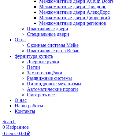
Межкомнатные двери Aurum Doors
Межкомнатные двери Триадорс
Межкомнатные двери АлексДорс
Межкомнатные двери Дворецкий
Межкомнатные двери регионов
Пластиковые двери
Специальные двери
Окна
Оконные системы Melke
Пластиковые окна Rehau
фурнитура купить
Дверные ручки
Петли
Замки и защёлки
Раздвижные системы
Цилиндровые механизмы
Автоматические пороги
Смотреть все
О нас
Наши работы
Контакты
Search
0
Избранное
0
items
0,00
₽