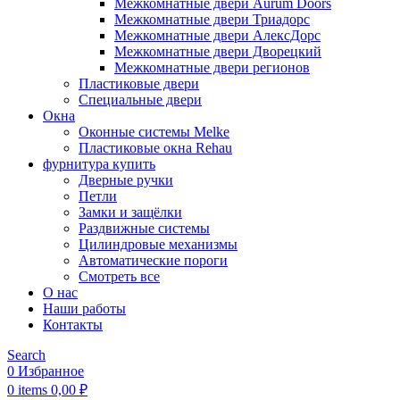
Межкомнатные двери Aurum Doors
Межкомнатные двери Триадорс
Межкомнатные двери АлексДорс
Межкомнатные двери Дворецкий
Межкомнатные двери регионов
Пластиковые двери
Специальные двери
Окна
Оконные системы Melke
Пластиковые окна Rehau
фурнитура купить
Дверные ручки
Петли
Замки и защёлки
Раздвижные системы
Цилиндровые механизмы
Автоматические пороги
Смотреть все
О нас
Наши работы
Контакты
Search
0
Избранное
0
items
0,00
₽