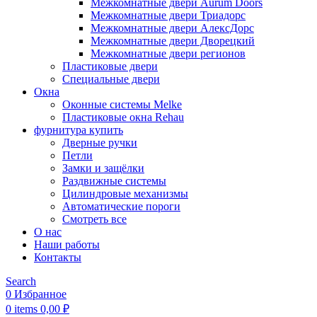
Межкомнатные двери Aurum Doors
Межкомнатные двери Триадорс
Межкомнатные двери АлексДорс
Межкомнатные двери Дворецкий
Межкомнатные двери регионов
Пластиковые двери
Специальные двери
Окна
Оконные системы Melke
Пластиковые окна Rehau
фурнитура купить
Дверные ручки
Петли
Замки и защёлки
Раздвижные системы
Цилиндровые механизмы
Автоматические пороги
Смотреть все
О нас
Наши работы
Контакты
Search
0
Избранное
0
items
0,00
₽