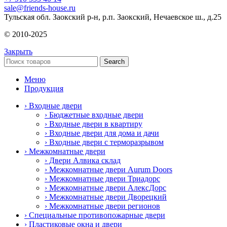
sale@friends-house.ru
Тульская обл. Заокский р-н, р.п. Заокский, Нечаевское ш., д.25
© 2010-2025
Закрыть
Search
Меню
Продукция
› Входные двери
› Бюджетные входные двери
› Входные двери в квартиру
› Входные двери для дома и дачи
› Входные двери с терморазрывом
› Межкомнатные двери
› Двери Алвика склад
› Межкомнатные двери Aurum Doors
› Межкомнатные двери Триадорс
› Межкомнатные двери АлексДорс
› Межкомнатные двери Дворецкий
› Межкомнатные двери регионов
› Специальные противопожарные двери
› Пластиковые окна и двери