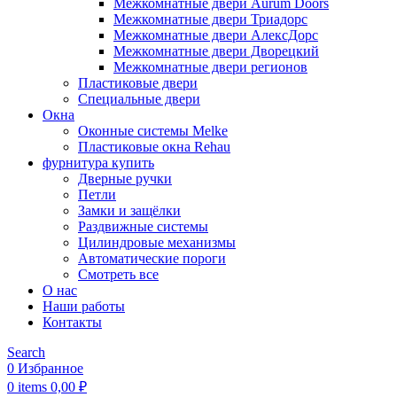
Межкомнатные двери Aurum Doors
Межкомнатные двери Триадорс
Межкомнатные двери АлексДорс
Межкомнатные двери Дворецкий
Межкомнатные двери регионов
Пластиковые двери
Специальные двери
Окна
Оконные системы Melke
Пластиковые окна Rehau
фурнитура купить
Дверные ручки
Петли
Замки и защёлки
Раздвижные системы
Цилиндровые механизмы
Автоматические пороги
Смотреть все
О нас
Наши работы
Контакты
Search
0
Избранное
0
items
0,00
₽