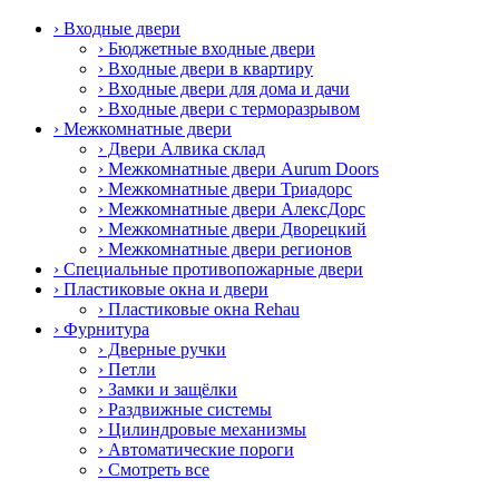
› Входные двери
› Бюджетные входные двери
› Входные двери в квартиру
› Входные двери для дома и дачи
› Входные двери с терморазрывом
› Межкомнатные двери
› Двери Алвика склад
› Межкомнатные двери Aurum Doors
› Межкомнатные двери Триадорс
› Межкомнатные двери АлексДорс
› Межкомнатные двери Дворецкий
› Межкомнатные двери регионов
› Специальные противопожарные двери
› Пластиковые окна и двери
› Пластиковые окна Rehau
› Фурнитура
› Дверные ручки
› Петли
› Замки и защёлки
› Раздвижные системы
› Цилиндровые механизмы
› Автоматические пороги
› Смотреть все