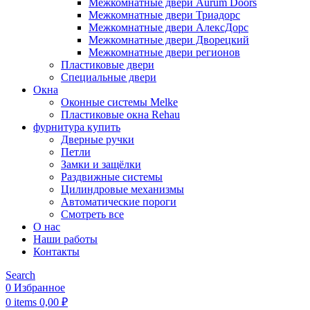
Межкомнатные двери Aurum Doors
Межкомнатные двери Триадорс
Межкомнатные двери АлексДорс
Межкомнатные двери Дворецкий
Межкомнатные двери регионов
Пластиковые двери
Специальные двери
Окна
Оконные системы Melke
Пластиковые окна Rehau
фурнитура купить
Дверные ручки
Петли
Замки и защёлки
Раздвижные системы
Цилиндровые механизмы
Автоматические пороги
Смотреть все
О нас
Наши работы
Контакты
Search
0
Избранное
0
items
0,00
₽