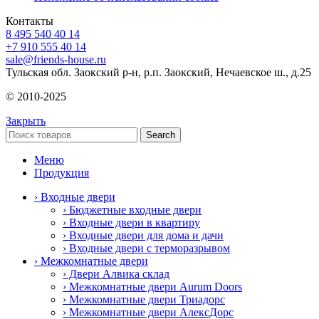
Контакты
8 495 540 40 14
+7 910 555 40 14
sale@friends-house.ru
Тульская обл. Заокский р-н, р.п. Заокский, Нечаевское ш., д.25
© 2010-2025
Закрыть
Search
Меню
Продукция
› Входные двери
› Бюджетные входные двери
› Входные двери в квартиру
› Входные двери для дома и дачи
› Входные двери с терморазрывом
› Межкомнатные двери
› Двери Алвика склад
› Межкомнатные двери Aurum Doors
› Межкомнатные двери Триадорс
› Межкомнатные двери АлексДорс