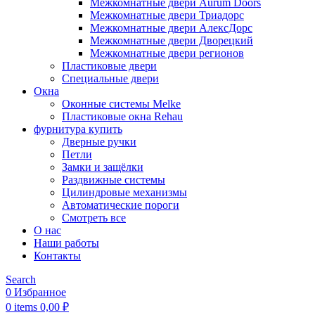
Межкомнатные двери Aurum Doors
Межкомнатные двери Триадорс
Межкомнатные двери АлексДорс
Межкомнатные двери Дворецкий
Межкомнатные двери регионов
Пластиковые двери
Специальные двери
Окна
Оконные системы Melke
Пластиковые окна Rehau
фурнитура купить
Дверные ручки
Петли
Замки и защёлки
Раздвижные системы
Цилиндровые механизмы
Автоматические пороги
Смотреть все
О нас
Наши работы
Контакты
Search
0
Избранное
0
items
0,00
₽