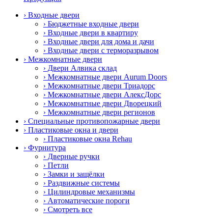
› Входные двери
› Бюджетные входные двери
› Входные двери в квартиру
› Входные двери для дома и дачи
› Входные двери с терморазрывом
› Межкомнатные двери
› Двери Алвика склад
› Межкомнатные двери Aurum Doors
› Межкомнатные двери Триадорс
› Межкомнатные двери АлексДорс
› Межкомнатные двери Дворецкий
› Межкомнатные двери регионов
› Специальные противопожарные двери
› Пластиковые окна и двери
› Пластиковые окна Rehau
› Фурнитура
› Дверные ручки
› Петли
› Замки и защёлки
› Раздвижные системы
› Цилиндровые механизмы
› Автоматические пороги
› Смотреть все