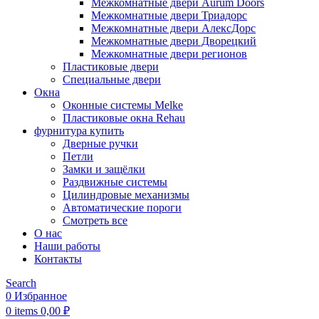
Межкомнатные двери Aurum Doors
Межкомнатные двери Триадорс
Межкомнатные двери АлексДорс
Межкомнатные двери Дворецкий
Межкомнатные двери регионов
Пластиковые двери
Специальные двери
Окна
Оконные системы Melke
Пластиковые окна Rehau
фурнитура купить
Дверные ручки
Петли
Замки и защёлки
Раздвижные системы
Цилиндровые механизмы
Автоматические пороги
Смотреть все
О нас
Наши работы
Контакты
Search
0
Избранное
0
items
0,00
₽