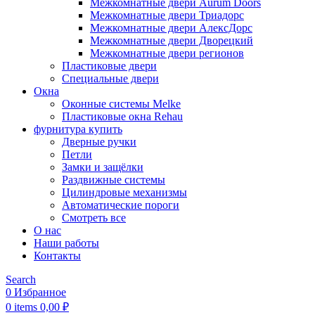
Межкомнатные двери Aurum Doors
Межкомнатные двери Триадорс
Межкомнатные двери АлексДорс
Межкомнатные двери Дворецкий
Межкомнатные двери регионов
Пластиковые двери
Специальные двери
Окна
Оконные системы Melke
Пластиковые окна Rehau
фурнитура купить
Дверные ручки
Петли
Замки и защёлки
Раздвижные системы
Цилиндровые механизмы
Автоматические пороги
Смотреть все
О нас
Наши работы
Контакты
Search
0
Избранное
0
items
0,00
₽