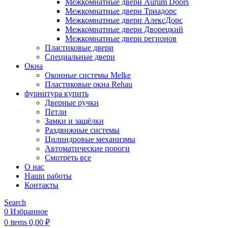
Межкомнатные двери Aurum Doors
Межкомнатные двери Триадорс
Межкомнатные двери АлексДорс
Межкомнатные двери Дворецкий
Межкомнатные двери регионов
Пластиковые двери
Специальные двери
Окна
Оконные системы Melke
Пластиковые окна Rehau
фурнитура купить
Дверные ручки
Петли
Замки и защёлки
Раздвижные системы
Цилиндровые механизмы
Автоматические пороги
Смотреть все
О нас
Наши работы
Контакты
Search
0
Избранное
0
items
0,00
₽