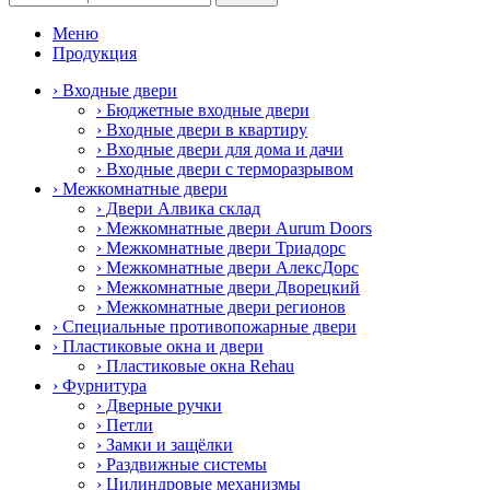
Меню
Продукция
› Входные двери
› Бюджетные входные двери
› Входные двери в квартиру
› Входные двери для дома и дачи
› Входные двери с терморазрывом
› Межкомнатные двери
› Двери Алвика склад
› Межкомнатные двери Aurum Doors
› Межкомнатные двери Триадорс
› Межкомнатные двери АлексДорс
› Межкомнатные двери Дворецкий
› Межкомнатные двери регионов
› Специальные противопожарные двери
› Пластиковые окна и двери
› Пластиковые окна Rehau
› Фурнитура
› Дверные ручки
› Петли
› Замки и защёлки
› Раздвижные системы
› Цилиндровые механизмы