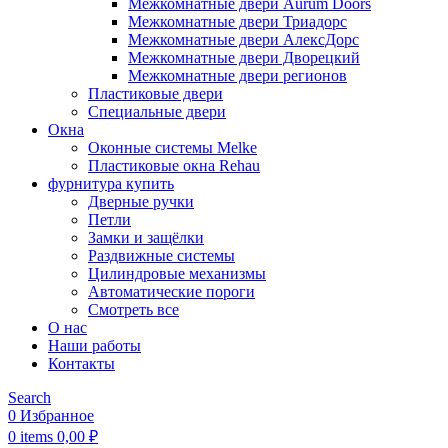
Межкомнатные двери Aurum Doors
Межкомнатные двери Триадорс
Межкомнатные двери АлексДорс
Межкомнатные двери Дворецкий
Межкомнатные двери регионов
Пластиковые двери
Специальные двери
Окна
Оконные системы Melke
Пластиковые окна Rehau
фурнитура купить
Дверные ручки
Петли
Замки и защёлки
Раздвижные системы
Цилиндровые механизмы
Автоматические пороги
Смотреть все
О нас
Наши работы
Контакты
Search
0
Избранное
0
items
0,00
₽