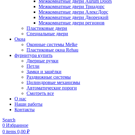
Межкомнатные двери Aurum Doors
Межкомнатные двери Триадорс
Межкомнатные двери АлексДорс
Межкомнатные двери Дворецкий
Межкомнатные двери регионов
Пластиковые двери
Специальные двери
Окна
Оконные системы Melke
Пластиковые окна Rehau
фурнитура купить
Дверные ручки
Петли
Замки и защёлки
Раздвижные системы
Цилиндровые механизмы
Автоматические пороги
Смотреть все
О нас
Наши работы
Контакты
Search
0
Избранное
0
items
0,00
₽