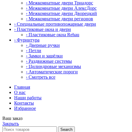
› Межкомнатные двери Триадорс
› Межкомнатные двери АлексДорс
› Межкомнатные двери Дворецкий
› Межкомнатные двери регионов
› Специальные противопожарные двери
› Пластиковые окна и двери
› Пластиковые окна Rehau
› Фурнитура
› Дверные ручки
› Петли
› Замки и защёлки
› Раздвижные системы
› Цилиндровые механизмы
› Автоматические пороги
› Смотреть все
Главная
О нас
Наши работы
Контакты
Избранное
Ваш заказ
Закрыть
Search