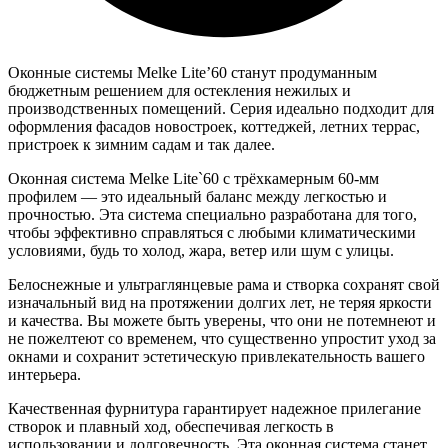
Оконные системы Melke Lite’60 станут продуманным
бюджетным решением для остекления нежилых и
производственных помещений. Серия идеально подходит для
оформления фасадов новостроек, коттеджей, летних террас,
пристроек к зимним садам и так далее.
Оконная система Melke Lite`60 с трёхкамерным 60-мм
профилем — это идеальный баланс между легкостью и
прочностью. Эта система специально разработана для того,
чтобы эффективно справляться с любыми климатическими
условиями, будь то холод, жара, ветер или шум с улицы.
Белоснежные и ультраглянцевые рама и створка сохранят свой
изначальный вид на протяжении долгих лет, не теряя яркости
и качества. Вы можете быть уверены, что они не потемнеют и
не пожелтеют со временем, что существенно упростит уход за
окнами и сохранит эстетическую привлекательность вашего
интерьера.
Качественная фурнитура гарантирует надежное прилегание
створок и плавный ход, обеспечивая легкость в
использовании и долговечность. Эта оконная система станет