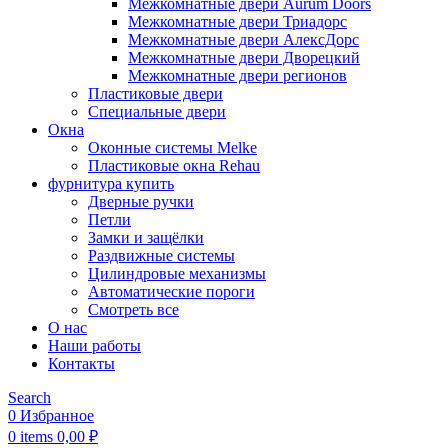
Межкомнатные двери Aurum Doors
Межкомнатные двери Триадорс
Межкомнатные двери АлексДорс
Межкомнатные двери Дворецкий
Межкомнатные двери регионов
Пластиковые двери
Специальные двери
Окна
Оконные системы Melke
Пластиковые окна Rehau
фурнитура купить
Дверные ручки
Петли
Замки и защёлки
Раздвижные системы
Цилиндровые механизмы
Автоматические пороги
Смотреть все
О нас
Наши работы
Контакты
Search
0
Избранное
0
items
0,00
₽