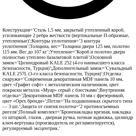
Конструкция=’Сталь 1,5 мм, закрытый утепленный короб,
усиливающие 2 ребра жесткости (вертикальные П-образные,
утепленные)’;Контуры уплотнения=’3 контура
уплотнения’;Толщина, вес=’Толщина двери 125 мм, полотно
115 мм. Вес до 107 кг’;Утепление=’Короб и полотно двери
полностью утеплено базальтовой плитой’;Основной
замок=’Цилиндровый KALE 252 (4-го наивысшего класса
безопасности, Турция)’;Дополнительный замок=’Сувальдный
KALE 257L (3-го класса безопасности, Турция)’;Отделка
снаружи=’Современная декоративная MDF панель 10 мм,
цвет «Графит софт» с металлическим наличником, цвет
покраски металла «Муар» серый с блестками’;Внутренняя
отделка=’Декоративная MDF панель 10 мм с фрезеровкой,
цвет «Орех бренди»‘;Петли=’На подшипниках скрытого типа
— 3 шт.’;Защита от снятия полотна=’2 противосъемных
ригеля’;Полный комплект=’Броненакладка врезная, накладка
со шторкой, глазок , дверная ручка, ночная задвижка, цилиндр
ключ-вертушка (производитель не регламентируется),
регулируемый эксцентрик.’