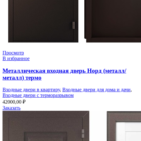
Просмотр
В избранное
Металлическая входная дверь Норд (металл/
металл) термо
Входные двери в квартиру
,
Входные двери для дома и дачи
,
Входные двери с терморазрывом
42000,00
₽
Заказать