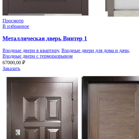
Просмотр
В избранное
Металлическая дверь Винтер 1
Входные двери в квартиру
,
Входные двери для дома и дачи
,
Входные двери с терморазрывом
67000,00
₽
Заказать