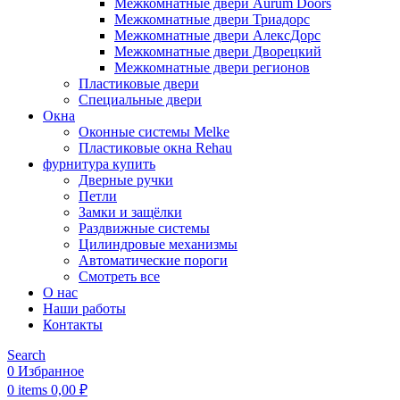
Межкомнатные двери Aurum Doors
Межкомнатные двери Триадорс
Межкомнатные двери АлексДорс
Межкомнатные двери Дворецкий
Межкомнатные двери регионов
Пластиковые двери
Специальные двери
Окна
Оконные системы Melke
Пластиковые окна Rehau
фурнитура купить
Дверные ручки
Петли
Замки и защёлки
Раздвижные системы
Цилиндровые механизмы
Автоматические пороги
Смотреть все
О нас
Наши работы
Контакты
Search
0
Избранное
0
items
0,00
₽