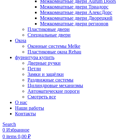
Межкомнатные двери Aurum Doors
Межкомнатные двери Триадорс
Межкомнатные двери АлексДорс
Межкомнатные двери Дворецкий
Межкомнатные двери регионов
Пластиковые двери
Специальные двери
Окна
Оконные системы Melke
Пластиковые окна Rehau
фурнитура купить
Дверные ручки
Петли
Замки и защёлки
Раздвижные системы
Цилиндровые механизмы
Автоматические пороги
Смотреть все
О нас
Наши работы
Контакты
Search
0
Избранное
0
items
0,00
₽